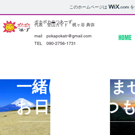
このホームページは
.com
を
ポカポカ🌄つあーず
​登山 日帰り 登山ガイド トレ
​初級 入門 中級 初心
ポカポカつあーず
ポカポカツアーズ
​神奈川 丹沢 秦野 渋
​初め 安い 激安 コス
代表
登山ガイド 梶ヶ谷 典弥
ッキング ハイキング クライミ
者 体験 ゆっくり
沢 新松田 大倉
パ 値引 モンベル
ング
HOME
mail pokapokatr@gmail.com
TEL 090-2756-1731
​一緒に登山しま
​お日様はいつ